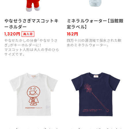
やなせうさぎマスコットキ
ミネラルウォーター【当館限
ーホルダー
定ラベル】
1,320円
162円
再入荷
やなせたかしの分身「やなせうさ
四万十川の源流域で採水された軟
ぎ」がキーホルダーに！
水のミネラルウォーター。
マスコット人形は大人の手のひら
サイズです。