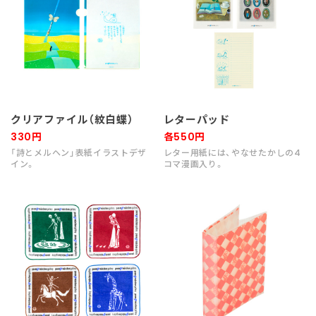
クリアファイル（紋白蝶）
レターパッド
330円
各550円
「詩とメルヘン」表紙イラストデザ
レター用紙には、やなせたかしの4
イン。
コマ漫画入り。