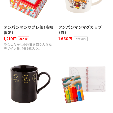
アンパンマンサブレ缶（高知
アンパンマンマグカップ
限定）
（白）
1,210円
1,650円
再入荷
売り切れ
やなせたかしの原画を取り入れた
デザイン缶。1缶6枚入り。