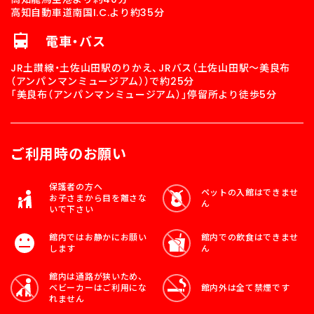
高知自動車道南国I.C.より約35分
電車・バス
JR土讃線・土佐山田駅のりかえ、JRバス（土佐山田駅～美良布
（アンパンマンミュージアム））で約25分
「美良布（アンパンマンミュージアム）」停留所より徒歩5分
ご利用時のお願い
保護者の方へ
ペットの入館はできませ
お子さまから目を
離さな
ん
いで下さい
館内では
お静かにお願い
館内での飲食はできませ
します
ん
館内は通路が狭いため、
ベビーカーはご利用にな
館内外は全て禁煙です
れません