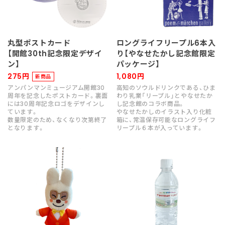
丸型ポストカード
ロングライフリープル6本入
【開館30th記念限定デザイ
り【やなせたかし記念館限定
ン】
パッケージ】
275円
1,080円
新商品
アンパンマンミュージアム開館30
高知のソウルドリンクである、ひま
周年を記念したポストカード。裏面
わり乳業「リープル」とやなせたか
には30周年記念ロゴをデザインし
し記念館のコラボ商品。
ています。
やなせたかしのイラスト入り化粧
数量限定のため、なくなり次第終了
箱に、常温保存可能なロングライフ
となります。
リープル６本が入っています。