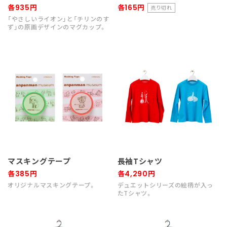
各935円
各165円
売り切れ
「やさしいライオン」と「チリンのす
ず」の原画デザインのマグカップ。
マスキングテープ
長袖Tシャツ
各385円
各4,290円
オリジナルマスキングテープ。
デュエットシリーズの絵柄が入っ
たTシャツ。