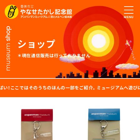
MENU
shop
ショップ
museum
現在通信販売は行っておりません
そのうちのほんの一部をご紹介。ミュージアムへ遊びにきたら、ぜひ